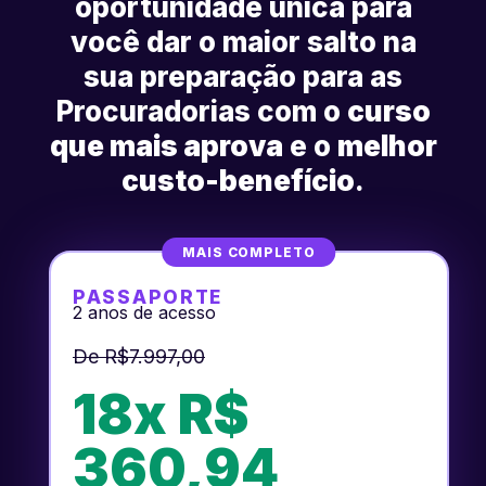
oportunidade única para
você dar o maior salto na
sua preparação para as
Procuradorias com o
curso
que mais aprova
e o
melhor
custo-benefício
.
MAIS COMPLETO
PASSAPORTE
2 anos de acesso
De R$7.997,00
18x R$
360,94