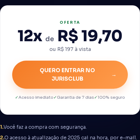
OFERTA
12x
R$ 19,70
de
ou R$ 197 à vista
QUERO ENTRAR NO
→
JURISCLUB
✓
Acesso imediato
✓
Garantia de 7 dias
✓
100% seguro
1.
Você faz a compra com segurança.
2.
O acesso à atualização de 2025 cai na hora, por e-mail.