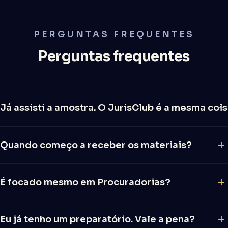
PERGUNTAS FREQUENTES
Perguntas frequentes
Já assisti a amostra. O JurisClub é a mesma coi
A amostra é uma fatia. O JurisClub é o material
Quando começo a receber os materiais?
completo das 12 disciplinas, atualizado mês a mês
até dezembro de 2026, com flashcards, simulados,
O compilado de 2025 (PDFs, flashcards, simulado de
aulas trimestrais e todo o compilado de 2025.
É focado mesmo em Procuradorias?
200 questões e cronograma) você recebe
imediatamente após a compra. As atualizações de
Sim, totalmente. Inclusive a curadoria sinaliza os
2026 são liberadas mês a mês.
Eu já tenho um preparatório. Vale a pena?
julgados com mais chance de cair nas provas de