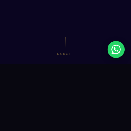
SCROLL
Marque todas as perguntas cuja
resposta seja
SIM:
Você já se sentiu sobrecarregado(a) ou