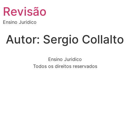
Revisão
Ensino Juridico
Autor:
Sergio Collalto
Ensino Juridico
Todos os direitos reservados